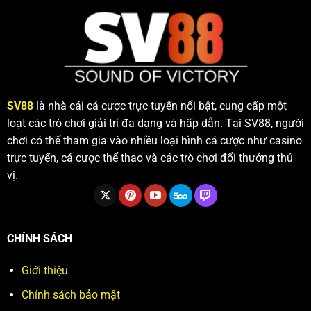
vụ
Bảo
của
vệ
bạn
niềm
tin
người
chơi
SV88
là nhà cái cá cược trực tuyến nổi bật, cung cấp một
loạt các trò chơi giải trí đa dạng và hấp dẫn. Tại SV88, người
chơi có thể tham gia vào nhiều loại hình cá cược như casino
trực tuyến, cá cược thể thao và các trò chơi đổi thưởng thú
vị.
CHÍNH SÁCH
Giới thiệu
Chính sách bảo mật