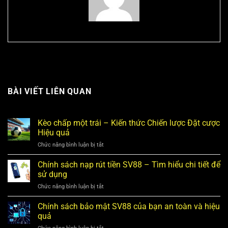
BÀI VIẾT LIÊN QUAN
Kèo chấp một trái – Kiến thức Chiến lược Đặt cược
Hiệu quả
ở
Chức năng bình luận bị tắt
Kèo
chấp
Chính sách nạp rút tiền SV88 – Tìm hiểu chi tiết để
một
sử dụng
trái
ở
Chức năng bình luận bị tắt
–
Chính
Kiến
sách
Chính sách bảo mật SV88 của bạn an toàn và hiệu
thức
nạp
Chiến
quả
rút
lược
ở