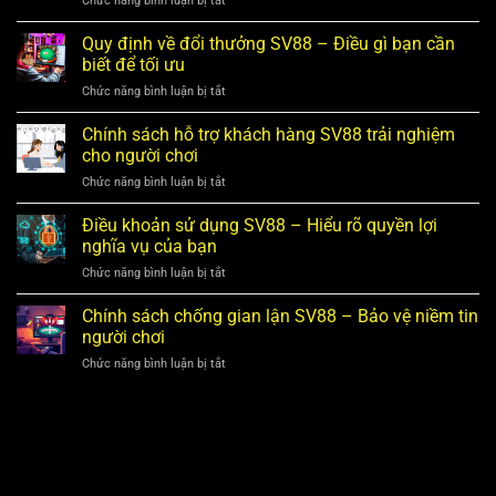
Chức năng bình luận bị tắt
tiền
Đặt
Chính
SV88
cược
sách
Quy định về đổi thưởng SV88 – Điều gì bạn cần
–
Hiệu
bảo
Tìm
biết để tối ưu
quả
mật
hiểu
ở
Chức năng bình luận bị tắt
SV88
chi
Quy
của
tiết
định
Chính sách hỗ trợ khách hàng SV88 trải nghiệm
bạn
để
về
an
cho người chơi
sử
đổi
toàn
dụng
ở
Chức năng bình luận bị tắt
thưởng
và
Chính
SV88
hiệu
sách
Điều khoản sử dụng SV88 – Hiểu rõ quyền lợi
–
quả
hỗ
Điều
nghĩa vụ của bạn
trợ
gì
ở
Chức năng bình luận bị tắt
khách
bạn
Điều
hàng
cần
khoản
Chính sách chống gian lận SV88 – Bảo vệ niềm tin
SV88
biết
sử
trải
người chơi
để
dụng
nghiệm
tối
ở
Chức năng bình luận bị tắt
SV88
cho
ưu
Chính
–
người
sách
Hiểu
chơi
chống
rõ
gian
quyền
lận
lợi
SV88
nghĩa
–