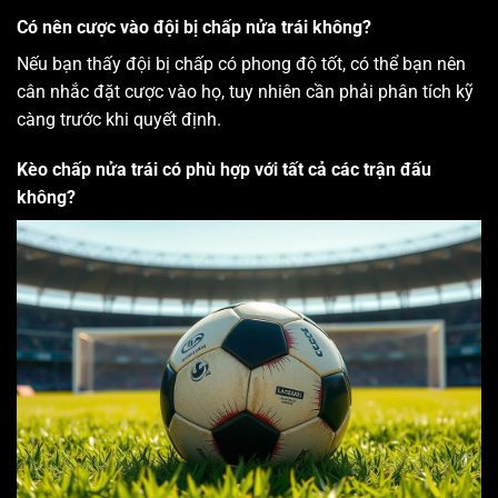
Có nên cược vào đội bị chấp nửa trái không?
Nếu bạn thấy đội bị chấp có phong độ tốt, có thể bạn nên
cân nhắc đặt cược vào họ, tuy nhiên cần phải phân tích kỹ
càng trước khi quyết định.
Kèo chấp nửa trái có phù hợp với tất cả các trận đấu
không?