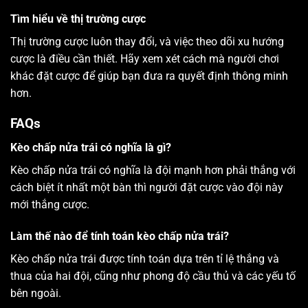
Tìm hiểu về thị trường cược
Thị trường cược luôn thay đổi, và việc theo dõi xu hướng
cược là điều cần thiết. Hãy xem xét cách mà người chơi
khác đặt cược để giúp bạn đưa ra quyết định thông minh
hơn.
FAQs
Kèo chấp nửa trái có nghĩa là gì?
Kèo chấp nửa trái có nghĩa là đội mạnh hơn phải thắng với
cách biệt ít nhất một bàn thì người đặt cược vào đội này
mới thắng cược.
Làm thế nào để tính toán kèo chấp nửa trái?
Kèo chấp nửa trái được tính toán dựa trên tỉ lệ thắng và
thua của hai đội, cũng như phong độ cầu thủ và các yếu tố
bên ngoài.