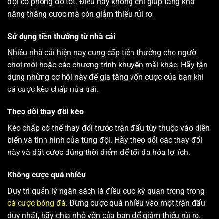
đội có phong độ tốt. Điều này không chỉ giúp tăng khả
năng thắng cược mà còn giảm thiểu rủi ro.
Sử dụng tiền thưởng từ nhà cái
Nhiều nhà cái hiện nay cung cấp tiền thưởng cho người
chơi mới hoặc các chương trình khuyến mãi khác. Hãy tận
dụng những cơ hội này để gia tăng vốn cược của bạn khi
cá cược kèo chấp nửa trái.
Theo dõi thay đổi kèo
Kèo chấp có thể thay đổi trước trận đấu tùy thuộc vào diễn
biến và tình hình của từng đội. Hãy theo dõi các thay đổi
này và đặt cược đúng thời điểm để tối đa hóa lợi ích.
Không cược quá nhiều
Duy trì quản lý ngân sách là điều cực kỳ quan trọng trong
cá cược bóng đá
. Đừng cược quá nhiều vào một trận đấu
duy nhất, hãy chia nhỏ vốn của bạn để giảm thiểu rủi ro.