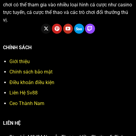
chơi có thể tham gia vào nhiều loại hình cá cược như casino
trực tuyến, cá cược thể thao và các trò chơi đổi thưởng thú
vị.
CHÍNH SÁCH
Giới thiệu
Chính sách bảo mật
Điều khoản điều kiện
Liên Hệ Sv88
Ceo Thành Nam
LIÊN HỆ