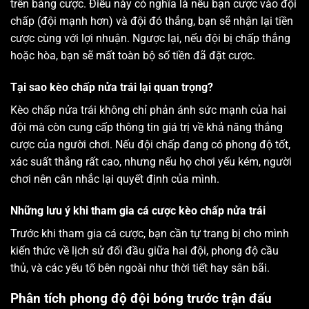
trên bảng cược. Điều này có nghĩa là nếu bạn cược vào đội
chấp (đội mạnh hơn) và đội đó thắng, bạn sẽ nhận lại tiền
cược cùng với lợi nhuận. Ngược lại, nếu đội bị chấp thắng
hoặc hòa, bạn sẽ mất toàn bộ số tiền đã đặt cược.
Tại sao kèo chấp nửa trái lại quan trọng?
Kèo chấp nửa trái không chỉ phản ánh sức mạnh của hai
đội mà còn cung cấp thông tin giá trị về khả năng thắng
cược của người chơi. Nếu đội chấp đang có phong độ tốt,
xác suất thắng rất cao, nhưng nếu họ chơi yếu kém, người
chơi nên cân nhắc lại quyết định của mình.
Những lưu ý khi tham gia cá cược kèo chấp nửa trái
Trước khi tham gia cá cược, bạn cần tự trang bị cho mình
kiến thức về lịch sử đối đầu giữa hai đội, phong độ cầu
thủ, và các yếu tố bên ngoài như thời tiết hay sân bãi.
Phân tích phong độ đội bóng trước trận đấu