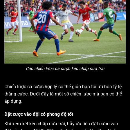
Các chiến lược cá cược kèo chấp nửa trái
Chiến lược cá cược hợp lý có thể giúp bạn tối ưu hóa tỷ lệ
thắng cược. Dưới đây là một số chiến lược mà bạn có thể
áp dụng.
Đặt cược vào đội có phong độ tốt
Khi xem xét kèo chấp nửa trái, hãy ưu tiên đặt cược vào