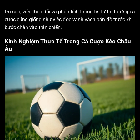
Dù sao, việc theo dõi và phân tích thông tin từ thị trường cá
cược cũng giống như việc đọc vanh vách bản đồ trước khi
bước chân vào trận chiến.
Kinh Nghiệm Thực Tế Trong Cá Cược Kèo Châu
Âu