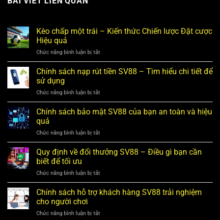
BÀI VIẾT LIÊN QUAN
Kèo chấp một trái – Kiến thức Chiến lược Đặt cược
Hiệu quả
ở
Chức năng bình luận bị tắt
Kèo
chấp
Chính sách nạp rút tiền SV88 – Tìm hiểu chi tiết để
một
sử dụng
trái
ở
Chức năng bình luận bị tắt
–
Chính
Kiến
sách
Chính sách bảo mật SV88 của bạn an toàn và hiệu
thức
nạp
Chiến
quả
rút
lược
ở
Chức năng bình luận bị tắt
tiền
Đặt
Chính
SV88
cược
sách
Quy định về đổi thưởng SV88 – Điều gì bạn cần
–
Hiệu
bảo
Tìm
biết để tối ưu
quả
mật
hiểu
ở
Chức năng bình luận bị tắt
SV88
chi
Quy
của
tiết
định
Chính sách hỗ trợ khách hàng SV88 trải nghiệm
bạn
để
về
an
cho người chơi
sử
đổi
toàn
dụng
ở
Chức năng bình luận bị tắt
thưởng
và