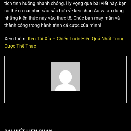
tích tình huống nhanh chóng. Hy vọng qua bài viết này, bạn
có thể có cái nhìn sâu sắc hơn về kèo châu Âu và áp dụng
những kiến thức này vào thực tế. Chúc bạn may mắn và
thành công trong hành trình cá cược của mình!
Xem thêm:
Kèo Tài Xỉu – Chiến Lược Hiệu Quả Nhất Trong
Cược Thể Thao