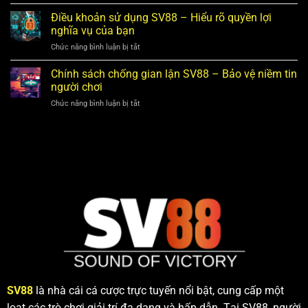
Chính
SV88
hiệu
sách
Điều khoản sử dụng SV88 – Hiểu rõ quyền lợi
–
quả
hỗ
Điều
nghĩa vụ của bạn
trợ
gì
ở
Chức năng bình luận bị tắt
khách
bạn
Điều
hàng
cần
khoản
Chính sách chống gian lận SV88 – Bảo vệ niềm tin
SV88
biết
sử
trải
người chơi
để
dụng
nghiệm
tối
ở
Chức năng bình luận bị tắt
SV88
cho
ưu
Chính
–
người
sách
Hiểu
chơi
chống
rõ
gian
quyền
lận
lợi
SV88
nghĩa
–
vụ
Bảo
của
vệ
bạn
niềm
tin
người
chơi
SV88
là nhà cái cá cược trực tuyến nổi bật, cung cấp một
loạt các trò chơi giải trí đa dạng và hấp dẫn. Tại SV88, người