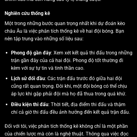
Nghiên cứu thống kê
Một trong những bước quan trọng nhất khi dự đoán kèo
châu Âu là việc phân tích thống kê về hai đội bóng. Bạn
nên tập trung vào những số liệu sau:
Phong độ gần đây
: Xem xét kết quả thi đấu trong những
trận gần đây của cả hai đội. Phong độ tốt thường đi
kèm với sự tự tin và tinh thần cao.
Lịch sử đối đầu
: Các trận đấu trước đó giữa hai đội
cũng rất quan trọng. Đôi khi, một đội bóng có thể chịu
áp lực khi gặp phải đội mà họ đã thua trong quá khứ.
Điều kiện thi đấu
: Thời tiết, địa điểm thi đấu và thậm
chí cả giờ thi đấu đều ảnh hưởng đến kết quả trận đấu.
Đối với tôi, việc phân tích thống kê không chỉ là một phần
của chiến lược mà còn là nghệ thuật. Thông qua việc đọc