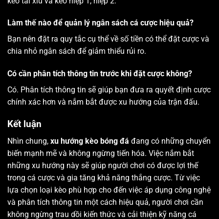
kèo tài xỉu và kèo hiệp 1, hiệp 2.
Làm thế nào để quản lý ngân sách cá cược hiệu quả?
Bạn nên đặt ra quy tắc cụ thể về số tiền có thể đặt cược và
chia nhỏ ngân sách để giảm thiểu rủi ro.
Có cần phân tích thông tin trước khi đặt cược không?
Có. Phân tích thông tin sẽ giúp bạn đưa ra quyết định cược
chính xác hơn và nắm bắt được xu hướng của trận đấu.
Kết luận
Nhìn chung,
xu hướng kèo bóng đá
đang có những chuyển
biến mạnh mẽ và không ngừng tiến hóa. Việc nắm bắt
những xu hướng này sẽ giúp người chơi có được lợi thế
trong cá cược và gia tăng khả năng thắng cược. Từ việc
lựa chọn loại kèo phù hợp cho đến việc áp dụng công nghệ
và phân tích thông tin một cách hiệu quả, người chơi cần
không ngừng trau dồi kiến thức và cải thiện kỹ năng cá