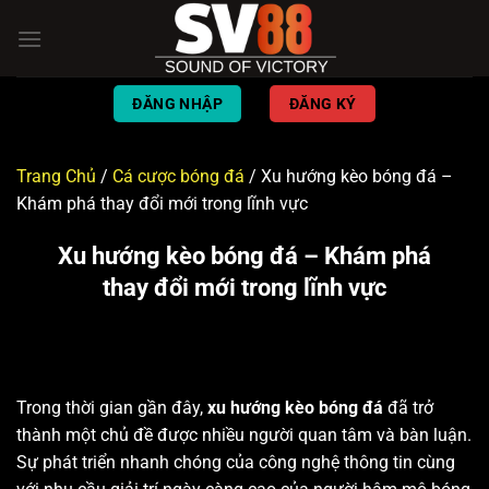
Chuyển
đến
nội
dung
ĐĂNG NHẬP
ĐĂNG KÝ
Trang Chủ
/
Cá cược bóng đá
/
Xu hướng kèo bóng đá –
Khám phá thay đổi mới trong lĩnh vực
Xu hướng kèo bóng đá – Khám phá
thay đổi mới trong lĩnh vực
Trong thời gian gần đây,
xu hướng kèo bóng đá
đã trở
thành một chủ đề được nhiều người quan tâm và bàn luận.
Sự phát triển nhanh chóng của công nghệ thông tin cùng