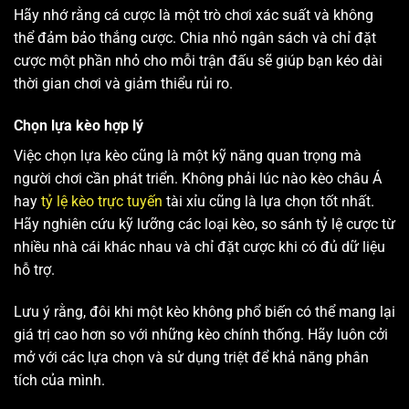
Hãy nhớ rằng cá cược là một trò chơi xác suất và không
thể đảm bảo thắng cược. Chia nhỏ ngân sách và chỉ đặt
cược một phần nhỏ cho mỗi trận đấu sẽ giúp bạn kéo dài
thời gian chơi và giảm thiểu rủi ro.
Chọn lựa kèo hợp lý
Việc chọn lựa kèo cũng là một kỹ năng quan trọng mà
người chơi cần phát triển. Không phải lúc nào kèo châu Á
hay
tỷ lệ kèo trực tuyến
tài xỉu cũng là lựa chọn tốt nhất.
Hãy nghiên cứu kỹ lưỡng các loại kèo, so sánh tỷ lệ cược từ
nhiều nhà cái khác nhau và chỉ đặt cược khi có đủ dữ liệu
hỗ trợ.
Lưu ý rằng, đôi khi một kèo không phổ biến có thể mang lại
giá trị cao hơn so với những kèo chính thống. Hãy luôn cởi
mở với các lựa chọn và sử dụng triệt để khả năng phân
tích của mình.