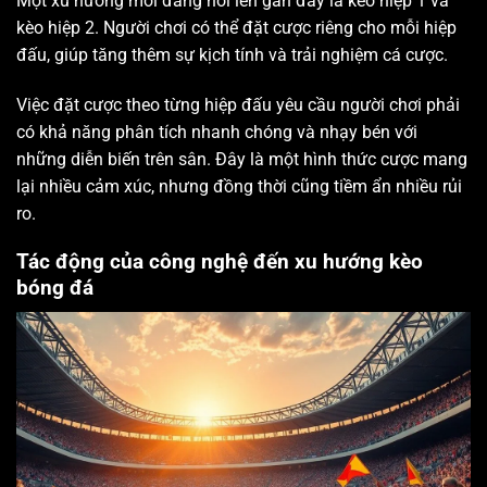
Một xu hướng mới đang nổi lên gần đây là kèo hiệp 1 và
kèo hiệp 2. Người chơi có thể đặt cược riêng cho mỗi hiệp
đấu, giúp tăng thêm sự kịch tính và trải nghiệm cá cược.
Việc đặt cược theo từng hiệp đấu yêu cầu người chơi phải
có khả năng phân tích nhanh chóng và nhạy bén với
những diễn biến trên sân. Đây là một hình thức cược mang
lại nhiều cảm xúc, nhưng đồng thời cũng tiềm ẩn nhiều rủi
ro.
Tác động của công nghệ đến xu hướng kèo
bóng đá