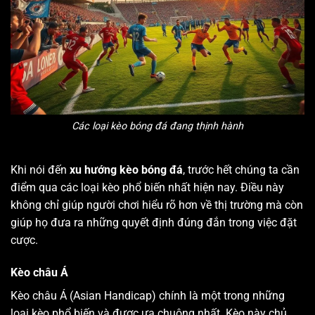
Các loại kèo bóng đá đang thịnh hành
Khi nói đến
xu hướng kèo bóng đá
, trước hết chúng ta cần
điểm qua các loại kèo phổ biến nhất hiện nay. Điều này
không chỉ giúp người chơi hiểu rõ hơn về thị trường mà còn
giúp họ đưa ra những quyết định đúng đắn trong việc đặt
cược.
Kèo châu Á
Kèo châu Á (Asian Handicap) chính là một trong những
loại kèo phổ biến và được ưa chuộng nhất. Kèo này chủ