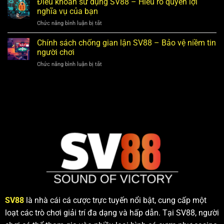
Điều khoản sử dụng SV88 – Hiểu rõ quyền lợi
–
quả
hỗ
Điều
nghĩa vụ của bạn
trợ
gì
ở
Chức năng bình luận bị tắt
khách
bạn
Điều
hàng
cần
khoản
Chính sách chống gian lận SV88 – Bảo vệ niềm tin
SV88
biết
sử
trải
người chơi
để
dụng
nghiệm
tối
ở
Chức năng bình luận bị tắt
SV88
cho
ưu
Chính
–
người
sách
Hiểu
chơi
chống
rõ
gian
quyền
lận
lợi
SV88
nghĩa
–
vụ
Bảo
của
vệ
bạn
niềm
tin
người
chơi
SV88
là nhà cái cá cược trực tuyến nổi bật, cung cấp một
loạt các trò chơi giải trí đa dạng và hấp dẫn. Tại SV88, người