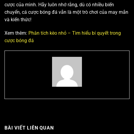
cược của mình. Hãy luôn nhớ rằng, dù có nhiều biến
chuyển, cá cược bóng đá vẫn là một trò chơi của may mắn
và kiến thức!
Xem thêm:
Phân tích kèo nhỏ – Tìm hiểu bí quyết trong
cược bóng đá
BÀI VIẾT LIÊN QUAN