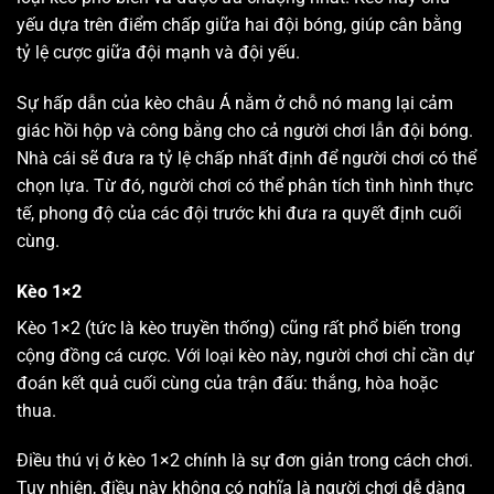
yếu dựa trên điểm chấp giữa hai đội bóng, giúp cân bằng
tỷ lệ cược giữa đội mạnh và đội yếu.
Sự hấp dẫn của kèo châu Á nằm ở chỗ nó mang lại cảm
giác hồi hộp và công bằng cho cả người chơi lẫn đội bóng.
Nhà cái sẽ đưa ra tỷ lệ chấp nhất định để người chơi có thể
chọn lựa. Từ đó, người chơi có thể phân tích tình hình thực
tế, phong độ của các đội trước khi đưa ra quyết định cuối
cùng.
Kèo 1×2
Kèo 1×2 (tức là kèo truyền thống) cũng rất phổ biến trong
cộng đồng cá cược. Với loại kèo này, người chơi chỉ cần dự
đoán kết quả cuối cùng của trận đấu: thắng, hòa hoặc
thua.
Điều thú vị ở kèo 1×2 chính là sự đơn giản trong cách chơi.
Tuy nhiên, điều này không có nghĩa là người chơi dễ dàng