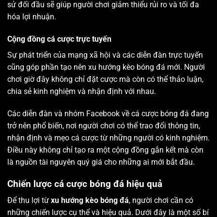
sử đối đầu sẽ giúp người chơi giảm thiểu rủi ro và tối đa
hóa lợi nhuận.
Cộng đồng cá cược trực tuyến
Sự phát triển của mạng xã hội và các diễn đàn trực tuyến
cũng góp phần tạo nên xu hướng kèo bóng đá mới. Người
chơi giờ đây không chỉ đặt cược mà còn có thể thảo luận,
chia sẻ kinh nghiệm và nhận định với nhau.
Các diễn đàn và nhóm Facebook về cá cược bóng đá đang
trở nên phổ biến, nơi người chơi có thể trao đổi thông tin,
nhận định và mẹo cá cược từ những người có kinh nghiệm.
Điều này không chỉ tạo ra một cộng đồng gắn kết mà còn
là nguồn tài nguyên quý giá cho những ai mới bắt đầu.
Chiến lược cá cược bóng đá hiệu quả
Để thu lợi từ
xu hướng kèo bóng đá
, người chơi cần có
những chiến lược cụ thể và hiệu quả. Dưới đây là một số bí