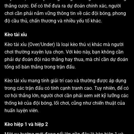
thắng cược. Để có thể đưa ra dự đoán chính xác, người
chơi cần phải nắm vững thông tin về các đội bóng, phong
độ cầu thủ, chấn thương và nhiều yếu tố khác.
Kèo tài xỉu
Kèo tài xỉu (Over/Under) là loại kèo thú vị khác mà người
chơi thường xuyên lựa chọn. Với kèo này, bạn không cần
phải dự đoán đội nào thắng hay thua, mà chỉ cần dự đoán
tổng số bàn thắng trong trận đấu.
Kèo tài xỉu mang tính giải trí cao và thường được áp dụng
trong các trận đấu có tính cạnh tranh cao. Tuy nhiên, để có
cơ hội thắng lớn, người chơi cần phải xem xét kỹ lưỡng các
thống kê của đội bóng, lối chơi, cũng như chiến thuật của
huấn luyện viên.
Kèo hiệp 1 và hiệp 2